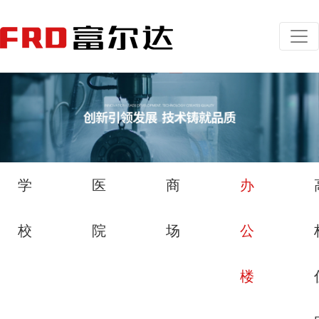
学
医
商
办
校
院
场
公
楼