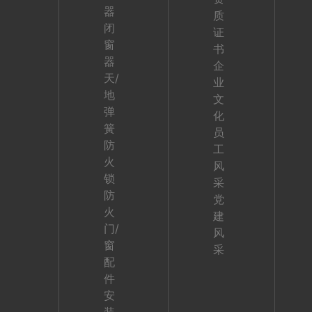
器
质
闭
证
窗
书
器
企
天/
业
地
文
弹
化
簧
员
防
工
火
风
锁
采
防
党
火
建
门/
风
窗
采
配
件
安