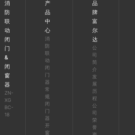
消
产
品
防
品
牌
联
中
富
动
心
尔
消
闭
达
防
公
门
联
司
&
动
简
闭
闭
介
门
窗
发
器
展
器
常
历
ZN-
规
程
XG
闭
公
BC-
门
司
18
器
荣
开
誉
窗
资