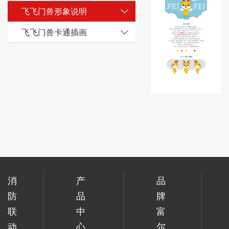
飞飞门兽形象说明
飞飞门兽卡通插画
消
产
品
防
品
牌
联
中
富
动
心
尔