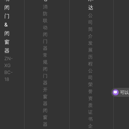
消
闭
达
防
公
门
联
司
&
动
简
闭
闭
介
门
窗
发
器
展
器
常
历
ZN-
规
程
XG
闭
公
BC-
门
司
18
器
荣
开
誉
窗
资
器
质
闭
证
窗
书
器
企