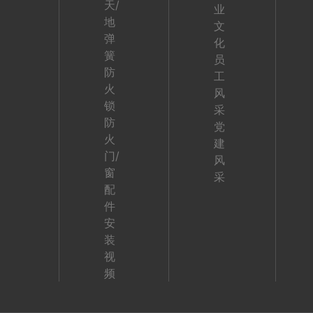
天/
业
地
文
弹
化
簧
员
防
工
火
风
锁
采
防
党
火
建
门/
风
窗
采
配
件
安
装
视
频