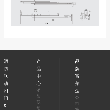
消
产
品
防
品
牌
联
中
富
动
心
尔
消
闭
达
防
公
门
联
司
&
动
简