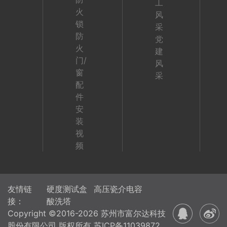
工
火
风
锁
采
防
党
火
建
门/
风
窗
采
配
件
安
装
视
频
友情链
硬度测试盒
高压瓷介电容
接：
酸洗塔
Copyright ©2016-2026 苏州市富尔达科技
股份有限公司 版权所有
苏ICP备11039872