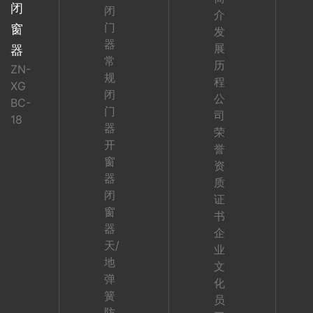
闭
闭
介
门
窗
发
器
展
器
常
历
ZN-
规
程
XG
闭
公
BC-
门
司
18
器
荣
开
誉
窗
资
器
质
闭
证
窗
书
器
企
天/
业
地
文
弹
化
簧
员
防