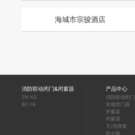
海城市宗骏酒店
消防联动闭门&闭窗器
产品中心
ZN-XG
消防联动闭门
BC-18
常规闭门器
开窗器
闭窗器
天/地弹簧
防火锁