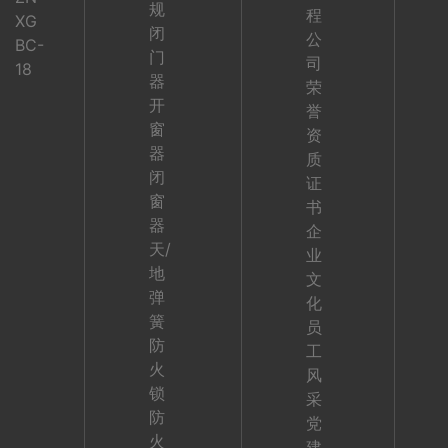
规
程
XG
闭
公
BC-
门
司
18
器
荣
开
誉
窗
资
器
质
闭
证
窗
书
器
企
天/
业
地
文
弹
化
簧
员
防
工
火
风
锁
采
防
党
火
建