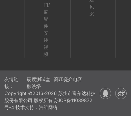
门/
风
窗
采
配
件
安
装
视
频
友情链
硬度测试盒
高压瓷介电容
接：
酸洗塔
Copyright ©2016-2026 苏州市富尔达科技
股份有限公司 版权所有
苏ICP备11039872
号-4
技术支持：浩维网络