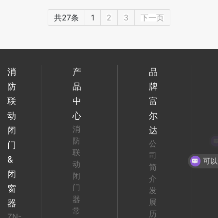
共27条
1
2
3
下一页
消
产
品
防
品
牌
联
中
富
动
心
尔
消
闭
达
防
公
门
联
司
&
动
简
闭
闭
介
门
窗
发
器
展
器
常
历
ZN-