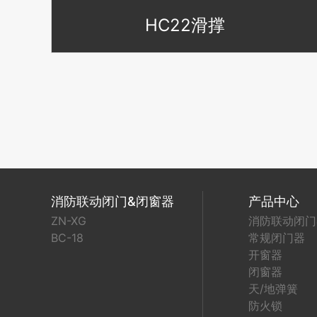
HC22滑撑
消防联动闭门&闭窗器
产品中心
ZN-XG
消防联动闭门
BC-18
常规闭门器
开窗器
闭窗器
天/地弹簧
防火锁