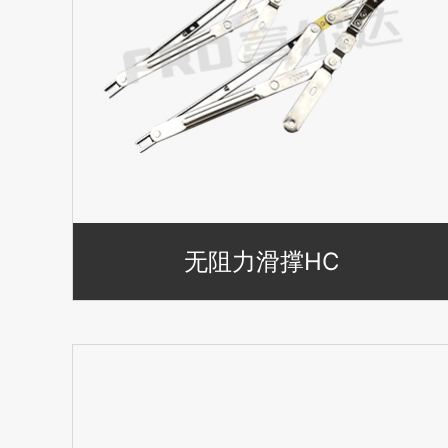
无阻力滑撑HC