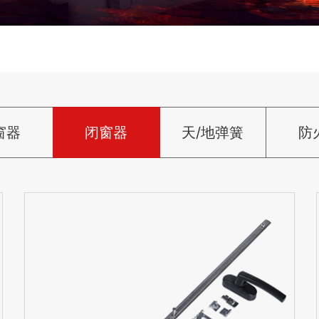
窗器
闭窗器
天/地弹簧
防