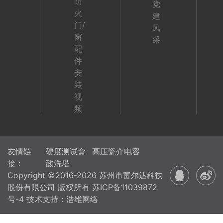
防
党
火
建
门/
风
窗
采
配
件
安
装
视
频
友情链
硬度测试盒
高压瓷介电容
接：
酸洗塔
Copyright ©2016-2026 苏州市富尔达科技
股份有限公司 版权所有
苏ICP备11039872
号-4
技术支持：浩维网络