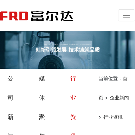
公
媒
行
当前位置：
首
司
体
业
页
>
企业新闻
新
聚
资
>
行业资讯