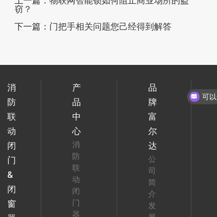
上一篇：
物联网智能锁如何阻止商业场所的盗
窃？
下一篇：
门把手相关问题您己经得到解答
消
产
品
防
品
牌
联
中
富
动
心
尔
消
闭
达
防
公
门
联
司
&
动
简
闭
闭
介
门
窗
发
器