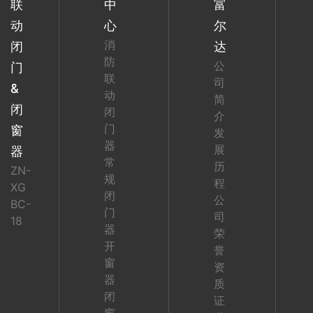
联
中
富
动
心
尔
消
闭
达
防
公
门
联
司
&
动
简
闭
闭
介
门
窗
发
器
展
器
常
历
ZN-
规
程
XG
闭
公
BC-
门
司
18
器
荣
开
誉
窗
资
器
质
闭
证