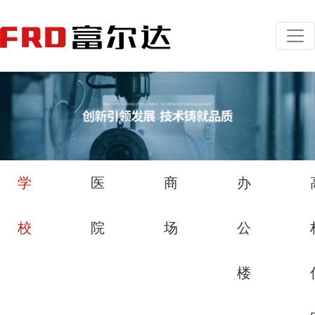
学
医
商
办
校
院
场
公
楼