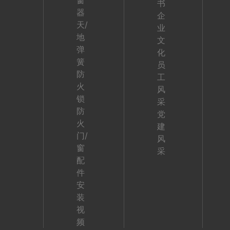
窗
书
器
企
天/
业
地
文
弹
化
簧
员
防
工
火
风
锁
采
防
党
火
建
门/
风
窗
采
配
件
安
装
视
频