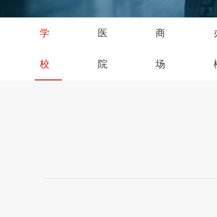
学
医
商
校
院
场