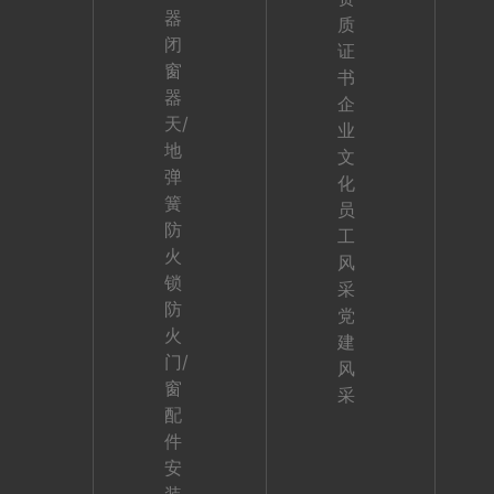
器
质
闭
证
窗
书
器
企
天/
业
地
文
弹
化
簧
员
防
工
火
风
锁
采
防
党
火
建
门/
风
窗
采
配
件
安