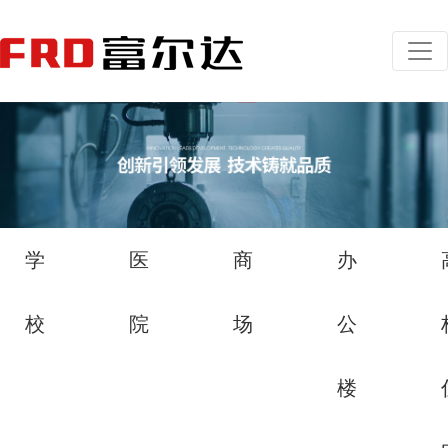
学
医
商
办
校
院
场
公
楼