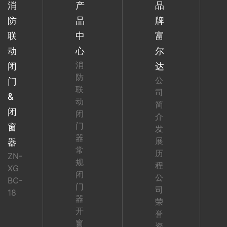
消
产
品
防
品
牌
联
中
富
动
心
尔
消
闭
达
防
公
门
联
司
&
动
简
闭
闭
介
门
窗
发
器
展
器
常
历
ZN-
规
程
XG
闭
公
BC-
门
司
18
器
荣
开
誉
窗
资